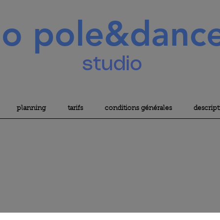
So pole&danc
studio
planning
tarifs
conditions générales
descript