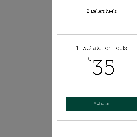
2 ateliers heels
1h3O atelier heels
€
3
35
Acheter