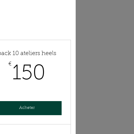
pack 10 ateliers heels
€
150€
150
Acheter