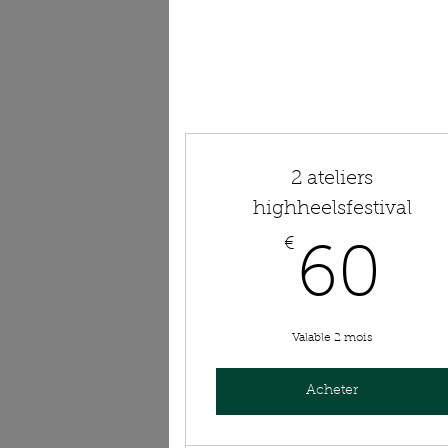
2 ateliers
highheelsfestival
€
6
60
Valable 2 mois
Acheter